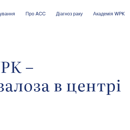
кування
Про ACC
Діагноз раку
Академія WPK
PK –
алоза в центрі