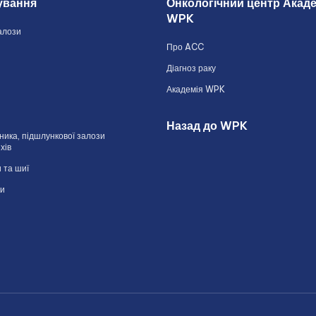
ування
Онкологічний центр Акаде
WPK
алози
Про ACC
Діагноз раку
Академія WPK
Назад до WPK
ика, підшлункової залози
хів
 та шиї
ки