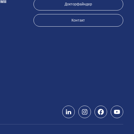
мії
Докторфайндер
Контакт