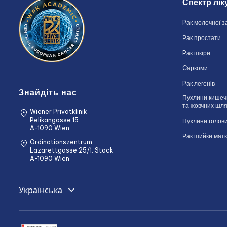
Спектр лік
Pак молочної з
Рак простати
Pак шкіри
Cаркоми
Pак легенів
Знайдіть нас
Пухлини кишечн
та жовчних шля
Wiener Privatklinik
Pelikangasse 15
Пухлини голови
A-1090 Wien
Рак шийки мат
Ordinationszentrum
Lazarettgasse 25/1. Stock
A-1090 Wien
English
Українська
Deutsch