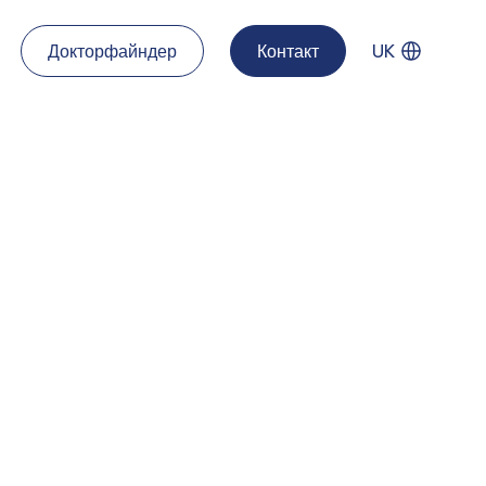
Докторфайндер
Контакт
UK