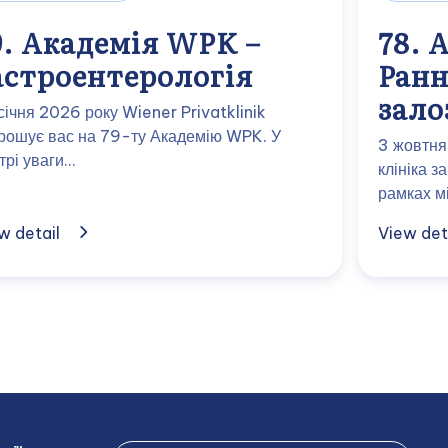
9. Академія WPK –
78. 
астроентерологія
Ранн
зало
січня 2026 року Wiener Privatklinik
рошує вас на 79-ту Академію WPK. У
3 жовтня
трі уваги…
клініка 
рамках м
w detail
View det