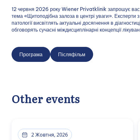
12 червня 2026 року Wiener Privatklinik запрошує ва
тема «Щитоподібна залоза в центрі уваги». Експерти з е
патології висвітлять актуальні досягнення в діагности
обговорять сучасні міждисциплінарні концепції лікуван
Програма
Післяфільм
Other events
2 Жовтня, 2026