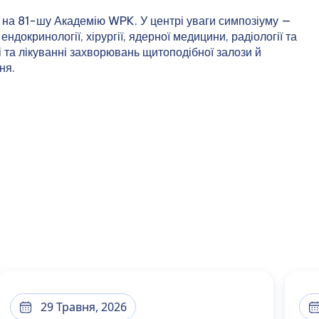
с на 81-шу Академію WPK. У центрі уваги симпозіуму —
ндокринології, хірургії, ядерної медицини, радіології та
ці та лікуванні захворювань щитоподібної залози й
ня.
29 Травня, 2026