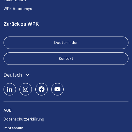
WPK Academys
Zurück zu WPK
Doctorfinder
Kontakt
Deutsch
English
Română
Srpski
AGB
Български
Datenschutzerklärung
Українська
Impressum