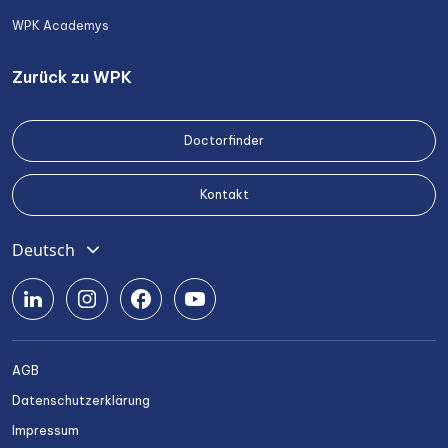
WPK Academys
Zurück zu WPK
Doctorfinder
Kontakt
Deutsch
English
Română
Srpski
AGB
Български
Datenschutzerklärung
Українська
Impressum