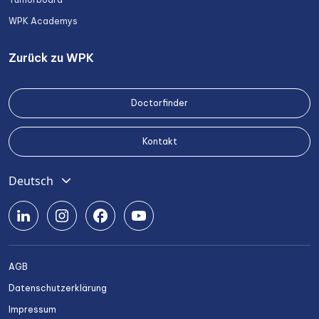
WPK Academys
Zurück zu WPK
Doctorfinder
Kontakt
Deutsch
English
Română
Srpski
AGB
Български
Datenschutzerklärung
Українська
Impressum