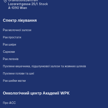
Ordinationszentrum
Lazarettgasse 25/1. Stock
A-1090 Wien
Спектр лікування
Pак молочної залози
Рак простати
Pак шкіри
Cаркоми
Pак легенів
Пухлини кишечника, підшлункової залози та жовчних шляхів
Пухлини голови та шиї
Рак шийки матки
Онкологічний центр Академії WPK
Про ACC