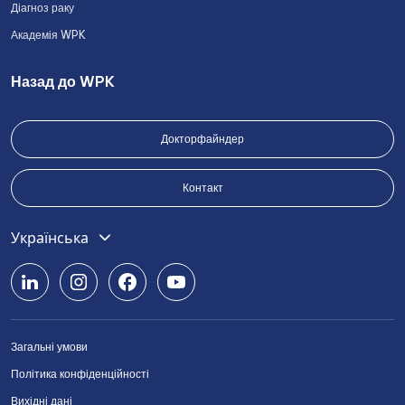
Діагноз раку
Академія WPK
Назад до WPK
Докторфайндер
Контакт
English
Українська
Deutsch
Română
Загальні умови
Srpski
Політика конфіденційності
Български
Вихідні дані