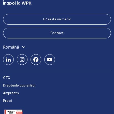
Înapoi la WPK
Găsește un medic
Contact
Română
English
Deutsch
Srpski
GTC
Български
Drepturile pacienților
Українська
Amprentă
Presă