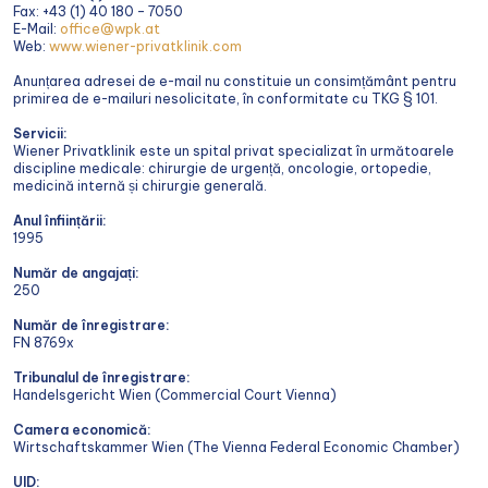
Fax: +43 (1) 40 180 – 7050
E-Mail:
office@wpk.at
Web:
www.wiener-privatklinik.com
Anunțarea adresei de e-mail nu constituie un consimțământ pentru
primirea de e-mailuri nesolicitate, în conformitate cu TKG § 101.
Servicii:
Wiener Privatklinik este un spital privat specializat în următoarele
discipline medicale: chirurgie de urgență, oncologie, ortopedie,
medicină internă și chirurgie generală.
Anul înființării:
1995
Număr de angajați:
250
Număr de înregistrare:
FN 8769x
Tribunalul de înregistrare:
Handelsgericht Wien (Commercial Court Vienna)
Camera economică:
Wirtschaftskammer Wien (The Vienna Federal Economic Chamber)
UID: