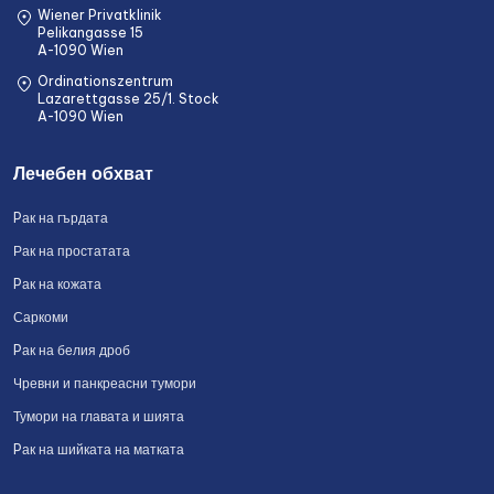
Wiener Privatklinik
Pelikangasse 15
A-1090 Wien
Ordinationszentrum
Lazarettgasse 25/1. Stock
A-1090 Wien
Лечебен обхват
Pак на гърдата
Рак на простатата
Pак на кожата
Саркоми
Pак на белия дроб
Чревни и панкреасни тумори
Тумори на главата и шията
Pак на шийката на матката