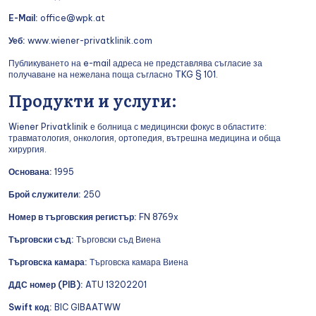
E-Mail:
office@wpk.at
Уеб:
www.wiener-privatklinik.com
Публикуването на e-mail адреса не представлява съгласие за
получаване на нежелана поща съгласно TKG § 101.
Продукти и услуги:
Wiener Privatklinik е болница с медицински фокус в областите:
травматология, онкология, ортопедия, вътрешна медицина и обща
хирургия.
Основана:
1995
Брой служители:
250
Номер в търговския регистър:
FN 8769x
Търговски съд:
Търговски съд Виена
Търговска камара:
Търговска камара Виена
ДДС номер (PIB):
ATU 13202201
Swift код:
BIC GIBAATWW