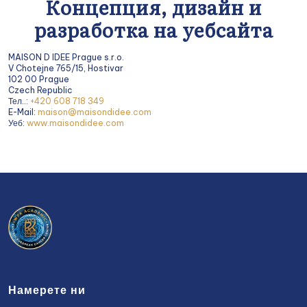
Концепция, дизайн и
разработка на уебсайта
MAISON D IDEE Prague s.r.o.
V Chotejne 765/15, Hostivar
102 00 Prague
Czech Republic
Тел..:
+420 608 718 349
E-Mail:
maison@maisondidee.com
Уеб:
www.maisondidee.com
Намерете ни