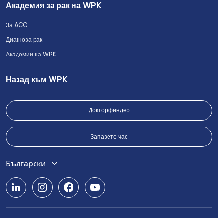
Академия за рак на WPK
За ACC
Диагноза рак
Академии на WPK
Назад към WPK
Докторфиндер
Запазете час
English
Български
Deutsch
Română