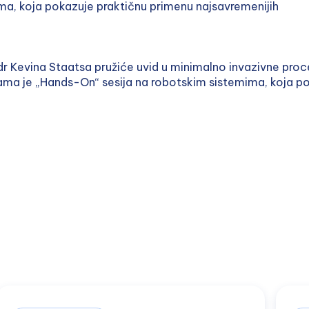
ma, koja pokazuje praktičnu primenu najsavremenijih
 Kevina Staatsa pružiće uvid u minimalno invazivne procedur
ama je „Hands-On“ sesija na robotskim sistemima, koja po