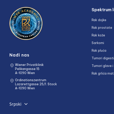
Spektrum l
Rak dojke
Rak prostate
Rak kože
Sarkomi
Rak pluća
Nađi nas
Tumori digest
Wiener Privatklinik
Tumori glave i
Pelikangasse 15
A-1090 Wien
Rak grlića mat
Ordinationszentrum
Lazarettgasse 25/1. Stock
A-1090 Wien
Srpski
English