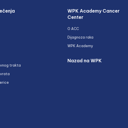
ečenja
WPK Academy Cancer
Center
O ACC
Dijagnoza raka
WPK Academy
Nazad na WPK
ivnog trakta
 vrata
erice