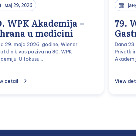
мај 29, 2026
јан
0. WPK Akademija –
79. 
shrana u medicini
Gast
a 29. maja 2026. godine, Wiener
Dana 23.
vatklinik vas poziva na 80. WPK
Privatkl
demiju. U fokusu…
Akademij
w detail
View det