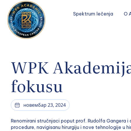
Spektrum lečenja
O 
WPK Akademija 
fokusu
новембар 23, 2024
Renomirani stručnjaci poput prof. Rudolfa Gangera i 
procedure, navigisanu hirurgiju i nove tehnologije u h