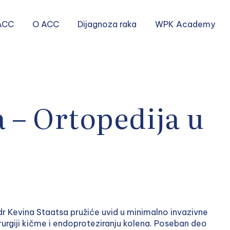
ACC
O ACC
Dijagnoza raka
WPK Academy
– Ortopedija u
dr Kevina Staatsa pružiće uvid u minimalno invazivne
irurgiji kičme i endoproteziranju kolena. Poseban deo