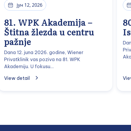
јун 12, 2026
81. WPK Akademija –
8
Štitna žlezda u centru
I
pažnje
Dan
Pri
Dana 12. juna 2026. godine, Wiener
Aka
Privatklinik vas poziva na 81. WPK
Akademiju. U fokusu…
View detail
Vie