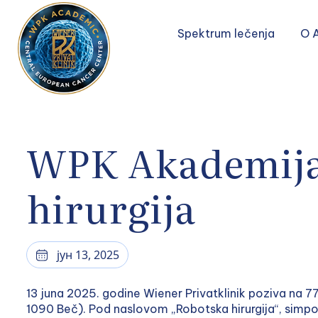
Spektrum lečenja
O 
WPK Akademija
hirurgija
јун 13, 2025
13 juna 2025. godine Wiener Privatklinik poziva na 
1090 Beč). Pod naslovom „Robotska hirurgija“, simp