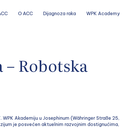
ACC
O ACC
Dijagnoza raka
WPK Academy
 – Robotska
77. WPK Akademiju u Josephinum (Währinger Straße 25,
ozijum je posvećen aktuelnim razvojnim dostignućima,