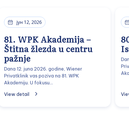
јун 12, 2026
81. WPK Akademija –
8
Štitna žlezda u centru
I
pažnje
Dan
Pri
Dana 12. juna 2026. godine, Wiener
Aka
Privatklinik vas poziva na 81. WPK
Akademiju. U fokusu…
View detail
Vie