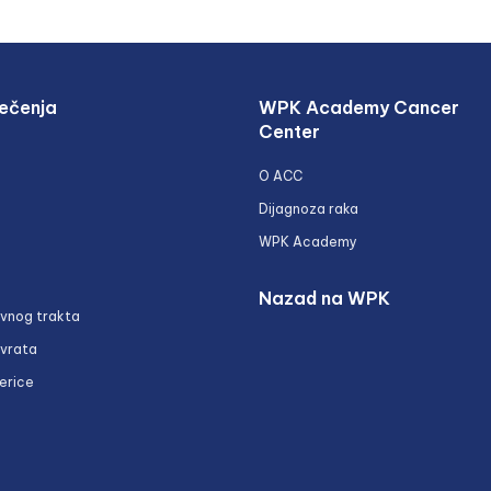
ečenja
WPK Academy Cancer
Center
O ACC
Dijagnoza raka
WPK Academy
Nazad na WPK
ivnog trakta
 vrata
erice