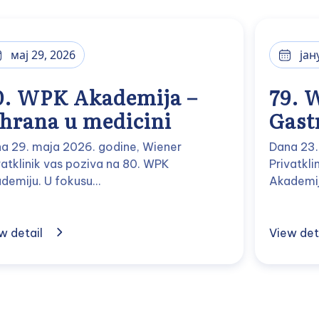
мај 29, 2026
јан
0. WPK Akademija –
79. 
shrana u medicini
Gast
a 29. maja 2026. godine, Wiener
Dana 23.
vatklinik vas poziva na 80. WPK
Privatkl
demiju. U fokusu…
Akademij
w detail
View det