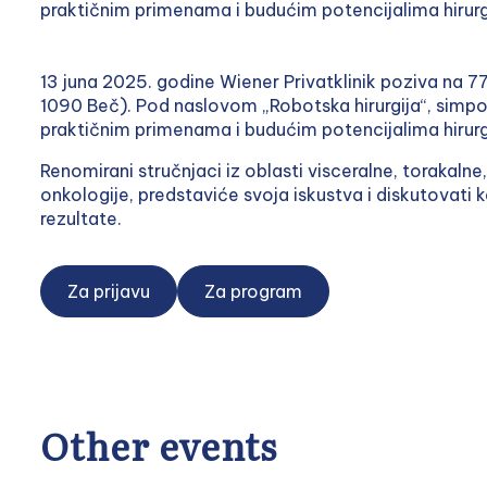
praktičnim primenama i budućim potencijalima hirur
13 juna 2025. godine Wiener Privatklinik poziva na 
1090 Beč). Pod naslovom „Robotska hirurgija“, simp
praktičnim primenama i budućim potencijalima hirur
Renomirani stručnjaci iz oblasti visceralne, torakalne, 
onkologije, predstaviće svoja iskustva i diskutovati 
rezultate.
Za prijavu
Za program
Other events