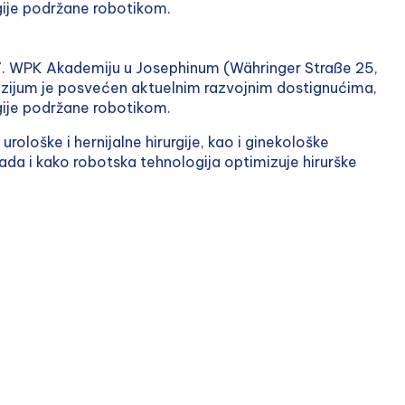
gije podržane robotikom.
77. WPK Akademiju u Josephinum (Währinger Straße 25,
ozijum je posvećen aktuelnim razvojnim dostignućima,
gije podržane robotikom.
urološke i hernijalne hirurgije, kao i ginekološke
kada i kako robotska tehnologija optimizuje hirurške