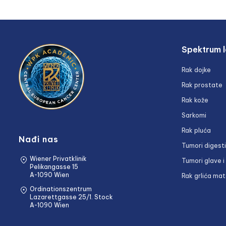
Spektrum l
Rak dojke
Rak prostate
Rak kože
Sarkomi
Rak pluća
Nađi nas
Tumori digest
Wiener Privatklinik
Tumori glave i
Pelikangasse 15
A-1090 Wien
Rak grlića mat
Ordinationszentrum
Lazarettgasse 25/1. Stock
A-1090 Wien