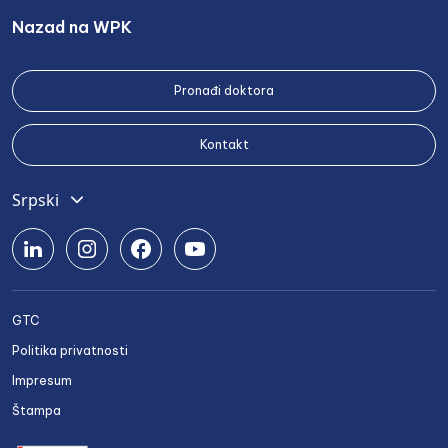
Nazad na WPK
Pronađi doktora
Kontakt
Srpski
English
Deutsch
Română
GTC
Български
Politika privatnosti
Українська
Impresum
Štampa