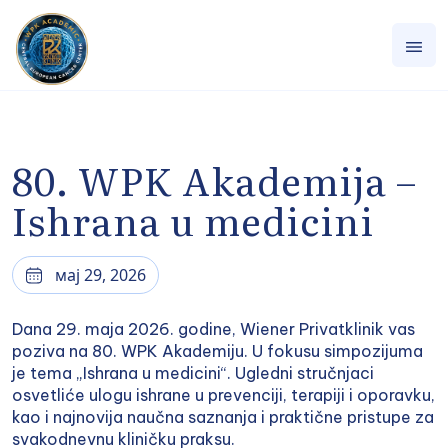
80. WPK Akademija –
Ishrana u medicini
мај 29, 2026
Dana 29. maja 2026. godine, Wiener Privatklinik vas
poziva na 80. WPK Akademiju. U fokusu simpozijuma
je tema „Ishrana u medicini“. Ugledni stručnjaci
osvetliće ulogu ishrane u prevenciji, terapiji i oporavku,
kao i najnovija naučna saznanja i praktične pristupe za
svakodnevnu kliničku praksu.