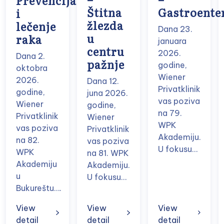
Prevencija
Štitna
Gastroente
i
žlezda
lečenje
Dana 23.
u
raka
januara
centru
2026.
Dana 2.
pažnje
godine,
oktobra
Wiener
2026.
Dana 12.
Privatklinik
godine,
juna 2026.
vas poziva
Wiener
godine,
na 79.
Privatklinik
Wiener
WPK
vas poziva
Privatklinik
Akademiju.
na 82.
vas poziva
U fokusu…
WPK
na 81. WPK
Akademiju
Akademiju.
u
U fokusu…
Bukureštu….
View
View
View
detail
detail
detail