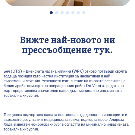
Вижте най-новото ни
прессъобщение тук.
Беч (OTS) – Виенската частна клиника (WPK) отново потвърди своята
водеща позиция като частна институция за иновативни и най-
съвременни лечения. Успешното изпълнение на първата резекция на
белия дроб с помощта на операционния робот Da Vinci в средата на
март представлява значителен напредък в минимално инвазивната
торакална хирургия.
Този успех подчертава нашата постоянна отдаденост на иновациите и
върховите резултати в медицинската грижа, подчерта проф. Алиреза
Хода, известен нюйоркски хирург в областта на минимално инвазивната
торакална хирургия.