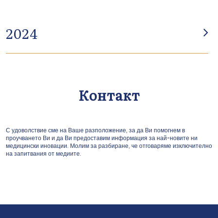
2024
Награда за износ 2024: Признание за успехи в
износа в сектора на вътрешния туризъм и
Контакт
развлеченията
Wiener Privatklinik поставя стандарти в минимално
инвазивната торакална хирургия
С удоволствие сме на Ваше разположение, за да Ви помогнем в
проучването Ви и да Ви предоставим информация за най-новите ни
медицински иновации. Молим за разбиране, че отговаряме изключително
на запитвания от медиите.