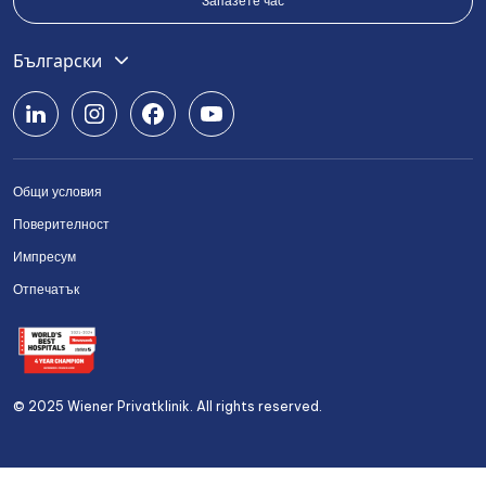
Запазете час
English
Български
Deutsch
Română
Общи условия
Srpski
Поверителност
Українська
Импресум
Отпечатък
© 2025 Wiener Privatklinik. All rights reserved.