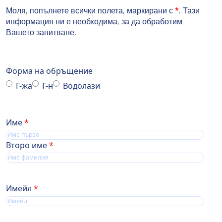
Моля, попълнете всички полета, маркирани с
*
. Тази
информация ни е необходима, за да обработим
Вашето запитване.
Форма на обръщение
Г-жа
Г-н
Водолази
Name
Име
Второ име
Имейл