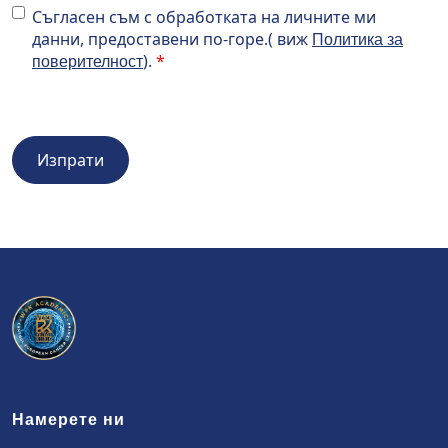
Съгласен съм с обработката на личните ми данни,
Съгласен съм с обработката на личните ми
предоставени по-горе.( виж <a href="https://wiener-
данни, предоставени по-горе.( виж
Политика за
privatklinik.com/en/privacy-policy/" target="_blank"
).
поверителност
rel="noopener noreferrer">Политика за
поверителност</a>).
Намерете ни