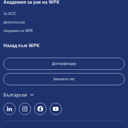
Академия за рак на WPK
За ACC
Диагноза рак
Академии на WPK
Назад към WPK
Докторфиндер
Запазете час
English
Български
Deutsch
Română