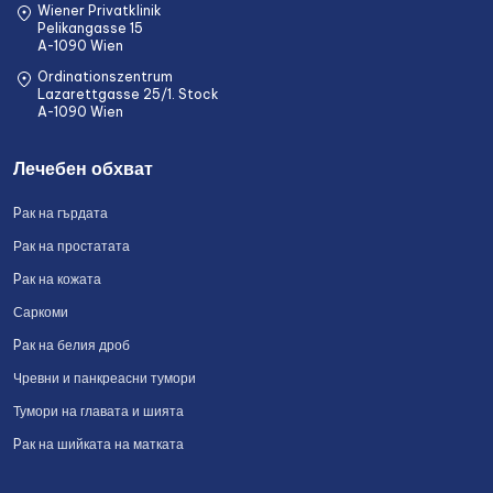
Wiener Privatklinik
Pelikangasse 15
A-1090 Wien
Ordinationszentrum
Lazarettgasse 25/1. Stock
A-1090 Wien
Лечебен обхват
Pак на гърдата
Рак на простатата
Pак на кожата
Саркоми
Pак на белия дроб
Чревни и панкреасни тумори
Тумори на главата и шията
Pак на шийката на матката