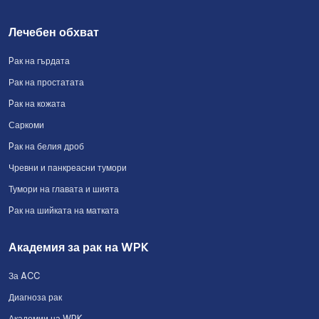
Лечебен обхват
Pак на гърдата
Рак на простатата
Pак на кожата
Саркоми
Pак на белия дроб
Чревни и панкреасни тумори
Тумори на главата и шията
Pак на шийката на матката
Академия за рак на WPK
За ACC
Диагноза рак
Академии на WPK