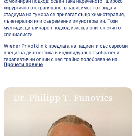
комбиниран подход: освен така нареченото „широко“
хирургично отстраняване, в зависимост от вида и
стадиума на тумора се прилагат също химиотерапия,
лъчетерапия или съвременни имунотерапии. Този
мултидисциплинарен подход изисква опитен екип от
специалисти.
Wiener Privatklinik предлага на пациенти със саркоми
прецизна диагностика и индивидуално съобразени
терапевтични опции с цел трайно подобряване на
Прочети повече
шансовете за излекуване. За тази цел е на
разположение интердисциплинарен туморен съвет,
състоящ се от експерти от различни специалности. Той
разработва за всеки пациент индивидуално съобразена
терапия съгласно международните стандарти – за
Dr. Philipp T. Funovics
максимална медицинска сигурност и възможно най-
добро качество на живот.