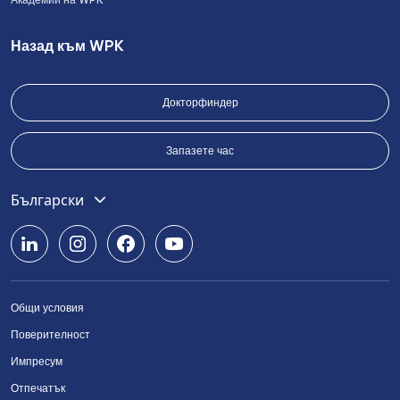
Назад към WPK
Докторфиндер
Запазете час
English
Български
Deutsch
Română
Общи условия
Srpski
Поверителност
Українська
Импресум
Отпечатък