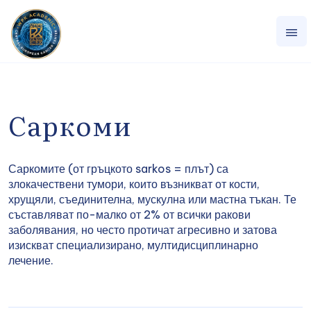
Саркоми
Саркомите (от гръцкото sarkos = плът) са
злокачествени тумори, които възникват от кости,
хрущяли, съединителна, мускулна или мастна тъкан. Те
съставляват по-малко от 2% от всички ракови
заболявания, но често протичат агресивно и затова
изискват специализирано, мултидисциплинарно
лечение.