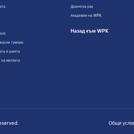
ата
Диагноза рак
Академии на WPK
Назад към WPK
роб
реасни тумори
ата и шията
 на матката
reserved.
Общи усло