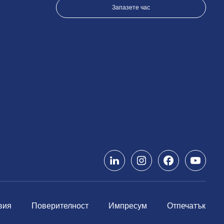
Запазете час
вия
Поверителност
Импресум
Отпечатък