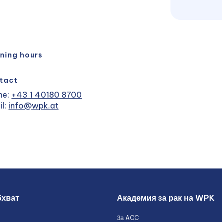
ning hours
tact
ne:
+43 1 40180 8700
il:
info@wpk.at
бхват
Академия за рак на WPK
За ACC