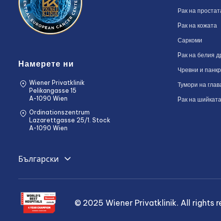
Рак на простат
Pак на кожата
Саркоми
Pак на белия д
Намерете ни
Чревни и панк
Wiener Privatklinik
Тумори на глав
Pelikangasse 15
A-1090 Wien
Pак на шийката
Ordinationszentrum
Lazarettgasse 25/1. Stock
A-1090 Wien
English
Български
Deutsch
Română
© 2025 Wiener Privatklinik. All rights 