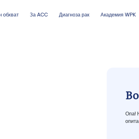
н обхват
За ACC
Диагноза рак
Академия WPK
Bo
Опа! 
опита