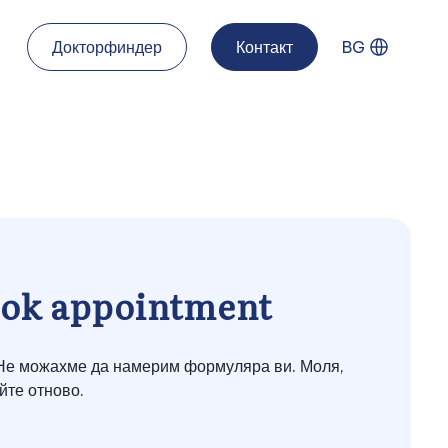
Докторфиндер
Контакт
BG
ok appointment
Не можахме да намерим формуляра ви. Моля,
йте отново.