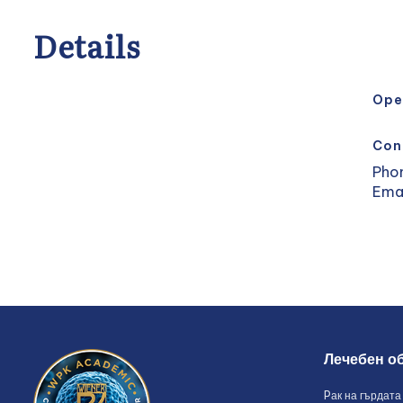
Details
Ope
Con
Pho
Ema
Лечебен о
Pак на гърдата